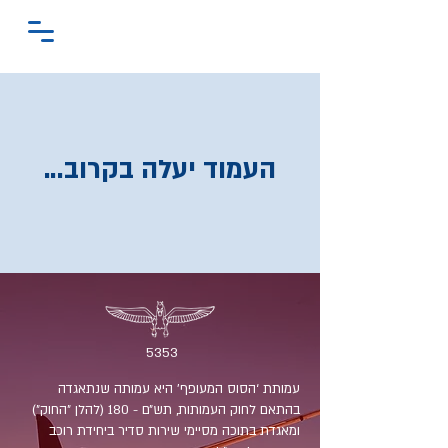
...העמוד יעלה בקרוב
5353
עמותת ‘הסוס המעופף’ היא עמותה שנתאגדה
בהתאם לחוק העמותות, תש״ם - 180 (להלן ״החוק״)
ומאגדת בתוכה מסיימי שירות סדיר ביחידת רוכב