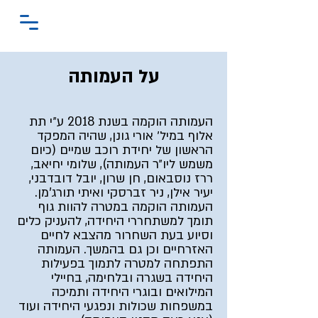
על העמותה
העמותה הוקמה בשנת 2018 ע״י תת
אלוף במיל׳ אורי גונן, שהיה המפקד
הראשון של יחידת רוכב שמיים (כיום
משמש ליו״ר העמותה), שלומי יחיאב,
ררז נוסבאום, חן שרון, יובל דובדבני,
יעיר אילן, ניר זברסקי ואיתי תורג'מן.
העמותה הוקמה במטרה להוות גוף
תומך למשתחררי היחידה, להעניק כלים
וסיוע בעת השחרור מהצבא לחיים
האזרחיים וכן גם בהמשך. העמותה
התפתחה למטרה לתמוך בפעילות
היחידה בשגרה ובלחימה, בחיילי
המילואים ובוגרי היחידה ותמיכה
במשפחות שכולות ונפגעי היחידה ועוד